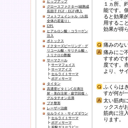
ヒップアップ
１ヵ所、約
グロースファクター(細胞成
能です。
長因子 FGF・EGF)導入
ると効果的
フォトフェイシャル（お肌
全体の若返り）
用するこ
I2PL
効果が得
ヒアルロン酸・コラーゲン
注入
ボトックス
痛みのな
ドクターズピーリング・グ
リコール酸・サリチル酸・
痛みにご不
トリクロロ酢酸
すすめで
サーマクール
度です。
┣
サーマフェイス
┣
サーマアイズ
より、サ
┣
セルライトサーマ
┗
ボディサーマ
タイタン
ふくらは
高濃度ビタミンC点滴注
すが何が
射・美白注射・疲労回復・
グルタチオン点滴
太い筋肉
プチ整形
ックスが
レーザー治療
筋肉に注
セルライト・サイズダウン
┣
セルライトサーマ
ります。
┣
ボディサーマ
┣
炭酸ガスセラピー