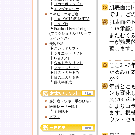
┣
《カーボメッド》
肌表面に
┗
エンダモロジー
です。ど
ニキビ・ニキビ痕
┣
ニキビAHA/BHA/TCA
肌表面のセ
┣
ニキビ跡
FDA承認
┗
Fractional Resurfacing
(フラクショナル リサーフ
またむく
ェイシング)
ーが効果
美容外科
善します
┣
スレッドリフト
┣
シルエットリフト
┣
Cogリフト
┣
ウルトラＶリフト
ここ2～
┣
フェイスリフト
たるみが
┣
目の下のたるみ
┣
目の上のたるみ
か？
┗
婦人科形成
年齢とと
ンも変化
ス(200
多汗症（ワキ・手のひら）
によりコ
医療レーザー脱毛
┗
全身脱毛
ます。機
ピアス
ウン・セ