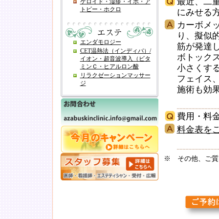
最近、二
ケロイド・湿疹・イボ・ア
トピー・ホクロ
にみせる
カーボメ
り、擬似
エンダモロジー
筋が発達
CET温熱法（インディバ）/
ボトック
イオン・超音波導入（ビタ
ミンＣ・ヒアルロン酸
小さくす
リラクゼーションマッサー
フェイス
ジ
施術も効
費用・料
料金表を
※ その他、ご質