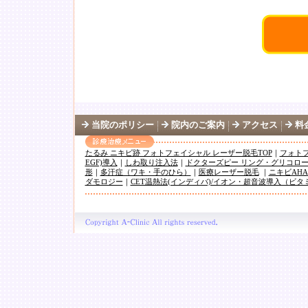
当院のポリシー
院内のご案内
アクセス
料
たるみ ニキビ跡 フォトフェイシャル レーザー脱毛TOP
｜
フォト
EGF)導入
｜
しわ取り注入法
｜
ドクターズピー リング・グリコロ
形
｜
多汗症（ワキ・手のひら）
｜
医療レーザー脱毛
｜
ニキビAHA/
ダモロジー
｜
CET温熱法(インディバ)/イオン・超音波導入（ビ