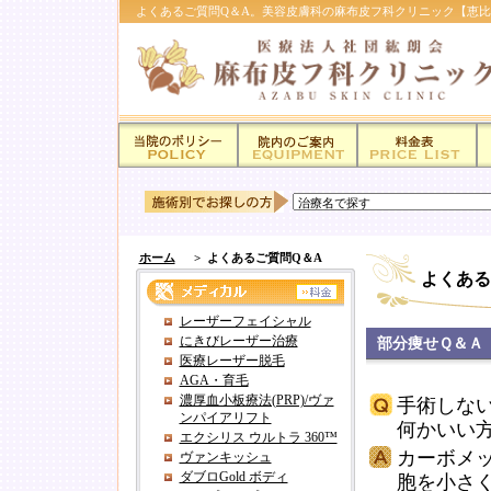
よくあるご質問Q＆A。美容皮膚科の麻布皮フ科クリニック【恵
ホーム
>
よくあるご質問Q＆A
よくある
レーザーフェイシャル
にきびレーザー治療
部分痩せＱ＆Ａ
医療レーザー脱毛
AGA・育毛
濃厚血小板療法(PRP)/ヴァ
手術しな
ンパイアリフト
何かいい
エクシリス ウルトラ 360™
カーボメ
ヴァンキッシュ
ダブロGold ボディ
胞を小さ