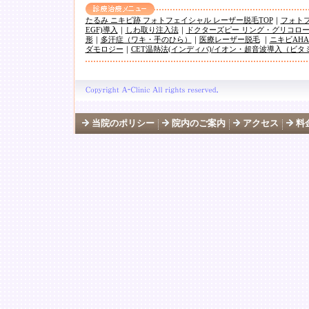
たるみ ニキビ跡 フォトフェイシャル レーザー脱毛TOP
｜
フォト
EGF)導入
｜
しわ取り注入法
｜
ドクターズピー リング・グリコロ
形
｜
多汗症（ワキ・手のひら）
｜
医療レーザー脱毛
｜
ニキビAHA/
ダモロジー
｜
CET温熱法(インディバ)/イオン・超音波導入（ビ
当院のポリシー
院内のご案内
アクセス
料