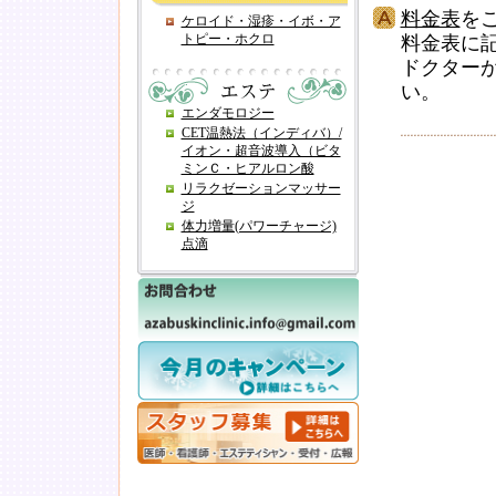
料金表
を
ケロイド・湿疹・イボ・ア
トピー・ホクロ
料金表に
ドクター
い。
エンダモロジー
CET温熱法（インディバ）/
イオン・超音波導入（ビタ
ミンＣ・ヒアルロン酸
リラクゼーションマッサー
ジ
体力増量(パワーチャージ)
点滴