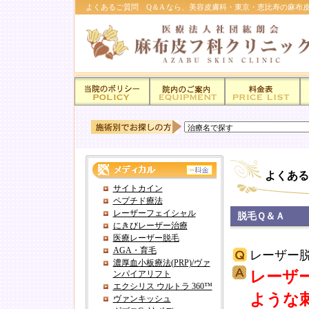
よくあるご質問 Q＆A なら、美容皮膚科・東京・恵比寿の麻布
よくある
サイトカイン
ペプチド療法
レーザーフェイシャル
脱毛Ｑ＆Ａ
にきびレーザー治療
医療レーザー脱毛
AGA・育毛
レーザー
濃厚血小板療法(PRP)/ヴァ
レーザ
ンパイアリフト
エクシリス ウルトラ 360™
ような
ヴァンキッシュ