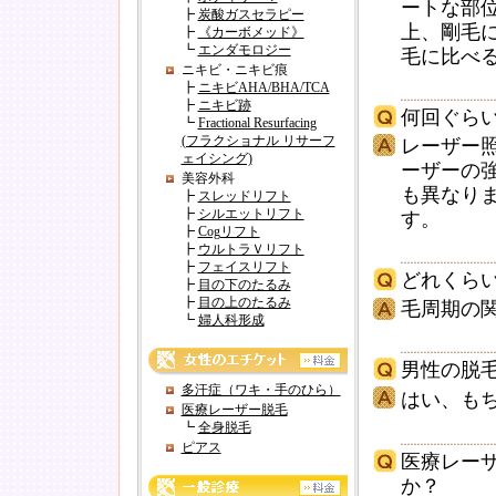
ートな部
┣
炭酸ガスセラピー
上、剛毛
┣
《カーボメッド》
┗
エンダモロジー
毛に比べ
ニキビ・ニキビ痕
┣
ニキビAHA/BHA/TCA
┣
ニキビ跡
何回ぐら
┗
Fractional Resurfacing
(フラクショナル リサーフ
レーザー
ェイシング)
ーザーの
美容外科
も異なり
┣
スレッドリフト
┣
シルエットリフト
す。
┣
Cogリフト
┣
ウルトラＶリフト
┣
フェイスリフト
どれくら
┣
目の下のたるみ
┣
目の上のたるみ
毛周期の
┗
婦人科形成
男性の脱
多汗症（ワキ・手のひら）
はい、も
医療レーザー脱毛
┗
全身脱毛
ピアス
医療レー
か？