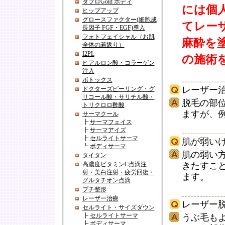
ダブロGold ボディ
には個
ヒップアップ
グロースファクター(細胞成
てレー
長因子 FGF・EGF)導入
フォトフェイシャル（お肌
麻酔を
全体の若返り）
I2PL
の施術
ヒアルロン酸・コラーゲン
注入
ボトックス
レーザー
ドクターズピーリング・グ
リコール酸・サリチル酸・
脱毛の部
トリクロロ酢酸
ますが、
サーマクール
┣
サーマフェイス
┣
サーマアイズ
┣
セルライトサーマ
肌が弱い
┗
ボディサーマ
肌の弱い
タイタン
高濃度ビタミンC点滴注
きたすこ
射・美白注射・疲労回復・
ます。
グルタチオン点滴
プチ整形
レーザー治療
レーザー
セルライト・サイズダウン
┣
セルライトサーマ
うぶ毛も
┣
ボディサーマ