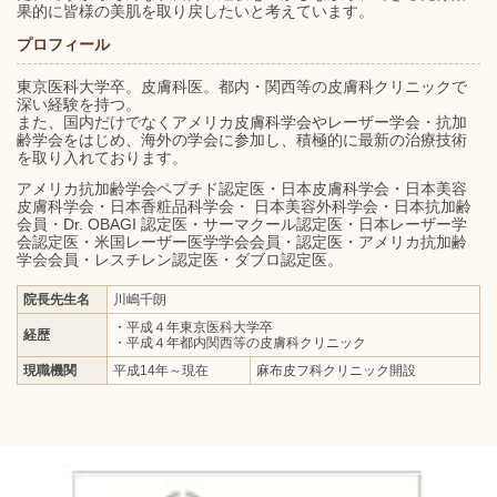
果的に皆様の美肌を取り戻したいと考えています。
プロフィール
東京医科大学卒。皮膚科医。都内・関西等の皮膚科クリニックで
深い経験を持つ。
また、国内だけでなくアメリカ皮膚科学会やレーザー学会・抗加
齢学会をはじめ、海外の学会に参加し、積極的に最新の治療技術
を取り入れております。
アメリカ抗加齢学会ペプチド認定医・日本皮膚科学会・日本美容
皮膚科学会・日本香粧品科学会・ 日本美容外科学会・日本抗加齢
会員・Dr. OBAGI 認定医・サーマクール認定医・日本レーザー学
会認定医・米国レーザー医学学会会員・認定医・アメリカ抗加齢
学会会員・レスチレン認定医・ダブロ認定医。
院長先生名
川嶋千朗
・平成４年東京医科大学卒
経歴
・平成４年都内関西等の皮膚科クリニック
現職機関
平成14年～現在
麻布皮フ科クリニック開設