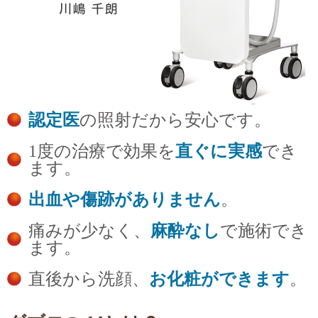
認定医
の照射だから安心です。
1度の治療で効果を
直ぐに実感
でき
ます。
出血や傷跡がありません
。
痛みが少なく、
麻酔なし
で施術でき
ます。
直後から洗顔、
お化粧ができます
。