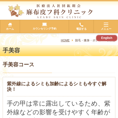
カウンセリング予約
ホーム
電話する
メニュー
English
HOME
脱毛・痩身・ボディ
手美容
手美容
手美容コース
紫外線によるシミも加齢によるシミも今すぐ解
決！
手の甲は常に露出しているため、紫
外線などの影響を受けやすく年齢が