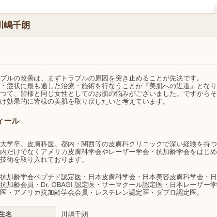
川嶋千朗
ブルの改善は、まずトラブルの原因を突き止めることが先決です。
・症状に最も適した治療・施術を行なうことが『美肌への近道』となり
つて、皆様と同じ女性としてのお肌の悩みがございました。ですからそ
け効果的に皆様の美肌を取り戻したいと考えています。
ィール
大学卒。皮膚科医。都内・関西等の皮膚科クリニックで深い経験を持つ
内だけでなくアメリカ皮膚科学会やレーザー学会・抗加齢学会をはじめ
技術を取り入れております。
抗加齢学会ペプチド認定医・日本皮膚科学会・日本美容皮膚科学会・日
抗加齢会員・Dr. OBAGI 認定医・サーマクール認定医・日本レーザ
医・アメリカ抗加齢学会会員・レスチレン認定医・ダブロ認定医。
生名
川嶋千朗