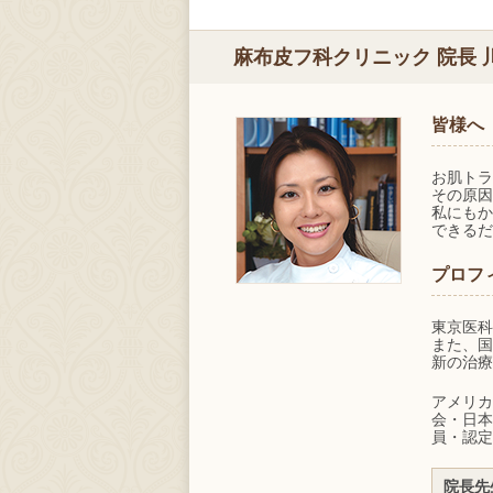
麻布皮フ科クリニック 院長 
皆様へ
お肌トラ
その原因
私にもか
できるだ
プロフ
東京医科
また、国
新の治療
アメリカ
会・日本
員・認定
院長先