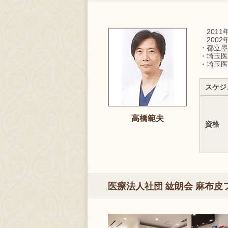
2011
2002
・都立墨
・埼玉医
・埼玉医
スケジ
高橋範夫
資格
医療法人社団 紘朗会 麻布皮