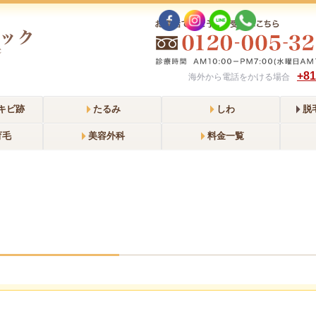
+81
海外から電話をかける場合
キビ跡
たるみ
しわ
脱
HO
育毛
美容外科
料金一覧