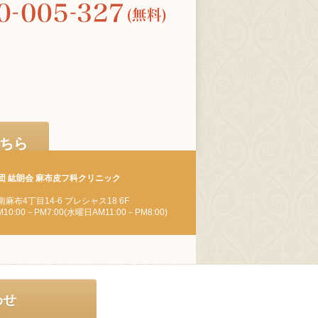
こちら
団 紘朗会 麻布皮フ科クリニック
7
麻布4丁目14-6 プレシャス18 6F
0:00－PM7:00(水曜日AM11:00－PM8:00)
わせ